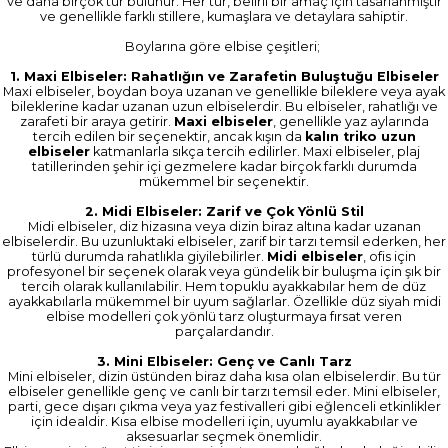
ve daha birçok tür bulunur. Her tür, belirli bir amaç için tasarlanmıştır
ve genellikle farklı stillere, kumaşlara ve detaylara sahiptir.
Boylarına göre elbise çeşitleri;
1. Maxi Elbiseler: Rahatlığın ve Zarafetin Buluştuğu Elbiseler
Maxi elbiseler, boydan boya uzanan ve genellikle bileklere veya ayak
bileklerine kadar uzanan uzun elbiselerdir. Bu elbiseler, rahatlığı ve
zarafeti bir araya getirir.
Maxi elbiseler
, genellikle yaz aylarında
tercih edilen bir seçenektir, ancak kışın da
kalın triko uzun
elbiseler
katmanlarla sıkça tercih edilirler. Maxi elbiseler, plaj
tatillerinden şehir içi gezmelere kadar birçok farklı durumda
mükemmel bir seçenektir.
2. Midi Elbiseler: Zarif ve Çok Yönlü Stil
Midi elbiseler, diz hizasına veya dizin biraz altına kadar uzanan
elbiselerdir. Bu uzunluktaki elbiseler, zarif bir tarzı temsil ederken, her
türlü durumda rahatlıkla giyilebilirler.
Midi elbiseler
, ofis için
profesyonel bir seçenek olarak veya gündelik bir buluşma için şık bir
tercih olarak kullanılabilir. Hem topuklu ayakkabılar hem de düz
ayakkabılarla mükemmel bir uyum sağlarlar. Özellikle düz siyah midi
elbise modelleri çok yönlü tarz oluşturmaya fırsat veren
parçalardandır.
3. Mini Elbiseler: Genç ve Canlı Tarz
Mini elbiseler, dizin üstünden biraz daha kısa olan elbiselerdir. Bu tür
elbiseler genellikle genç ve canlı bir tarzı temsil eder. Mini elbiseler,
parti, gece dışarı çıkma veya yaz festivalleri gibi eğlenceli etkinlikler
için idealdir. Kısa elbise modelleri için, uyumlu ayakkabılar ve
aksesuarlar seçmek önemlidir.