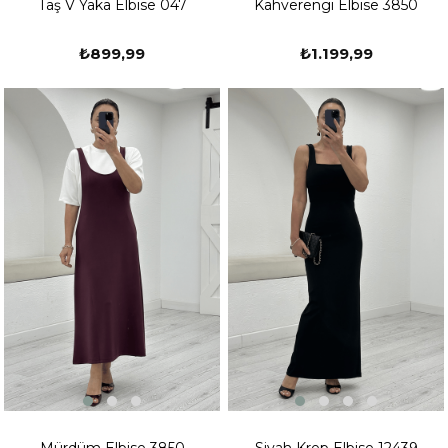
Taş V Yaka Elbise 047
Kahverengi Elbise 3850
₺899,99
₺1.199,99
Mürdüm Elbise 3850
Siyah Krep Elbise 12439