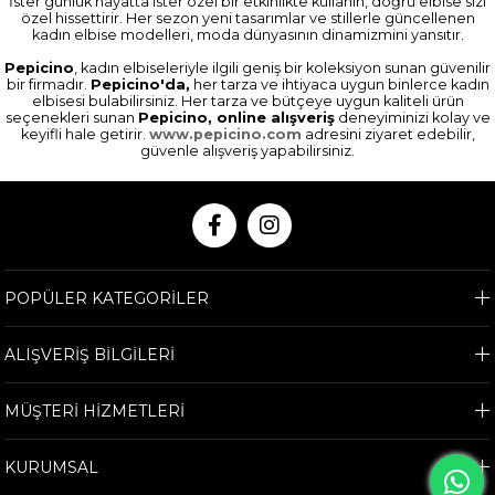
İster günlük hayatta ister özel bir etkinlikte kullanın, doğru elbise sizi
özel hissettirir. Her sezon yeni tasarımlar ve stillerle güncellenen
kadın elbise modelleri, moda dünyasının dinamizmini yansıtır.
Pepicino
, kadın elbiseleriyle ilgili geniş bir koleksiyon sunan güvenilir
bir firmadır.
Pepicino'da,
her tarza ve ihtiyaca uygun binlerce kadın
elbisesi bulabilirsiniz. Her tarza ve bütçeye uygun kaliteli ürün
seçenekleri sunan
Pepicino, online alışveriş
deneyiminizi kolay ve
keyifli hale getirir.
www.pepicino.com
adresini ziyaret edebilir,
güvenle alışveriş yapabilirsiniz.
POPÜLER KATEGORİLER
ALIŞVERİŞ BİLGİLERİ
MÜŞTERİ HİZMETLERİ
KURUMSAL