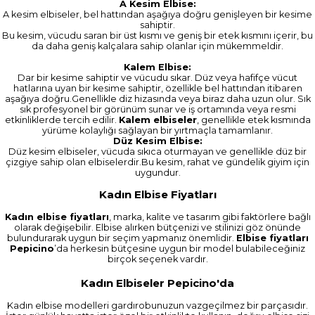
A Kesim Elbise:
A kesim elbiseler, bel hattından aşağıya doğru genişleyen bir kesime
sahiptir.
Bu kesim, vücudu saran bir üst kısmı ve geniş bir etek kısmını içerir, bu
da daha geniş kalçalara sahip olanlar için mükemmeldir.
Kalem Elbise:
Dar bir kesime sahiptir ve vücudu sıkar. Düz veya hafifçe vücut
hatlarına uyan bir kesime sahiptir, özellikle bel hattından itibaren
aşağıya doğru.Genellikle diz hizasında veya biraz daha uzun olur. Sık
sık profesyonel bir görünüm sunar ve iş ortamında veya resmi
etkinliklerde tercih edilir.
Kalem elbiseler
, genellikle etek kısmında
yürüme kolaylığı sağlayan bir yırtmaçla tamamlanır.
Düz Kesim Elbise:
Düz kesim elbiseler, vücuda sıkıca oturmayan ve genellikle düz bir
çizgiye sahip olan elbiselerdir.Bu kesim, rahat ve gündelik giyim için
uygundur.
Kadın Elbise Fiyatları
Kadın elbise fiyatları
, marka, kalite ve tasarım gibi faktörlere bağlı
olarak değişebilir. Elbise alırken bütçenizi ve stilinizi göz önünde
bulundurarak uygun bir seçim yapmanız önemlidir.
Elbise fiyatları
Pepicino
’da herkesin bütçesine uygun bir model bulabileceğiniz
birçok seçenek vardır.
Kadın Elbiseler Pepicino'da
Kadın elbise modelleri gardırobunuzun vazgeçilmez bir parçasıdır.