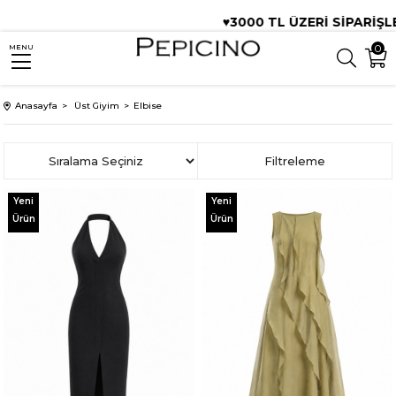
♥️3000 TL ÜZERİ SİPARİŞLERDE ÜCRETSİZ KARGO!♥️3
0
MENU
Anasayfa
Üst Giyim
Elbise
Sıralama
Filtreleme
Yeni
Yeni
Ürün
Ürün