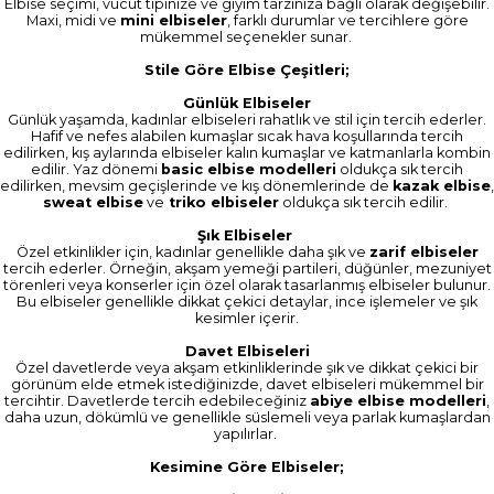
Elbise seçimi, vücut tipinize ve giyim tarzınıza bağlı olarak değişebilir.
Maxi, midi ve
mini elbiseler
, farklı durumlar ve tercihlere göre
mükemmel seçenekler sunar.
Stile Göre Elbise Çeşitleri;
Günlük Elbiseler
Günlük yaşamda, kadınlar elbiseleri rahatlık ve stil için tercih ederler.
Hafif ve nefes alabilen kumaşlar sıcak hava koşullarında tercih
edilirken, kış aylarında elbiseler kalın kumaşlar ve katmanlarla kombin
edilir. Yaz dönemi
basic elbise modelleri
oldukça sık tercih
edilirken, mevsim geçişlerinde ve kış dönemlerinde de
kazak elbise
,
sweat elbise
ve
triko elbiseler
oldukça sık tercih edilir.
Şık Elbiseler
Özel etkinlikler için, kadınlar genellikle daha şık ve
zarif elbiseler
tercih ederler. Örneğin, akşam yemeği partileri, düğünler, mezuniyet
törenleri veya konserler için özel olarak tasarlanmış elbiseler bulunur.
Bu elbiseler genellikle dikkat çekici detaylar, ince işlemeler ve şık
kesimler içerir.
Davet Elbiseleri
Özel davetlerde veya akşam etkinliklerinde şık ve dikkat çekici bir
görünüm elde etmek istediğinizde, davet elbiseleri mükemmel bir
tercihtir. Davetlerde tercih edebileceğiniz
abiye elbise modelleri
,
daha uzun, dökümlü ve genellikle süslemeli veya parlak kumaşlardan
yapılırlar.
Kesimine Göre Elbiseler;