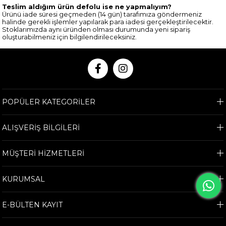
Teslim aldığım ürün defolu ise ne yapmalıyım?
Ürünü iade süresi geçmeden (14 gün) tarafımıza göndermeniz
halinde gerekli işlemler yapılarak para iadesi gerçekleştirilecektir.
Stoklarımızda aynı üründen olması durumunda yeni sipariş
oluşturabilmeniz için bilgilendirileceksiniz.
POPÜLER KATEGORİLER
ALIŞVERİŞ BİLGİLERİ
MÜŞTERİ HİZMETLERİ
KURUMSAL
E-BÜLTEN KAYIT