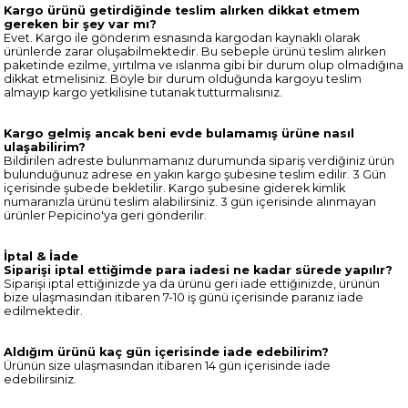
Kargo ürünü getirdiğinde teslim alırken dikkat etmem
gereken bir şey var mı?
Evet. Kargo ile gönderim esnasında kargodan kaynaklı olarak
ürünlerde zarar oluşabilmektedir. Bu sebeple ürünü teslim alırken
paketinde ezilme, yırtılma ve ıslanma gibi bir durum olup olmadığına
dikkat etmelisiniz. Böyle bir durum olduğunda kargoyu teslim
almayıp kargo yetkilisine tutanak tutturmalısınız.
Kargo gelmiş ancak beni evde bulamamış ürüne nasıl
ulaşabilirim?
Bildirilen adreste bulunmamanız durumunda sipariş verdiğiniz ürün
bulunduğunuz adrese en yakın kargo şubesine teslim edilir. 3 Gün
içerisinde şubede bekletilir. Kargo şubesine giderek kimlik
numaranızla ürünü teslim alabilirsiniz. 3 gün içerisinde alınmayan
ürünler Pepicino'ya geri gönderilir.
İptal & İade
Siparişi iptal ettiğimde para iadesi ne kadar sürede yapılır?
Siparişi iptal ettiğinizde ya da ürünü geri iade ettiğinizde, ürünün
bize ulaşmasından itibaren 7-10 iş günü içerisinde paranız iade
edilmektedir.
Aldığım ürünü kaç gün içerisinde iade edebilirim?
Ürünün size ulaşmasından itibaren 14 gün içerisinde iade
edebilirsiniz.