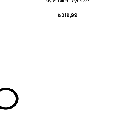
4
Siyah Biker Tayt 4223
₺219,99