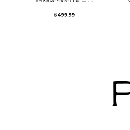
Acı Kahve Sporcu Tayt 4000
S
₺499,99