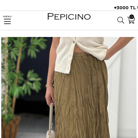
♥️3000 TL ÜZ
0
MENU