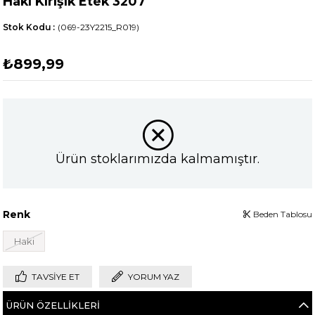
Haki Kırışık Etek 3207
Stok Kodu
(069-23Y2215_R019)
₺899,99
Ürün stoklarımızda kalmamıştır.
Renk
Beden Tablosu
Haki
TAVSIYE ET
YORUM YAZ
ÜRÜN ÖZELLIKLERI