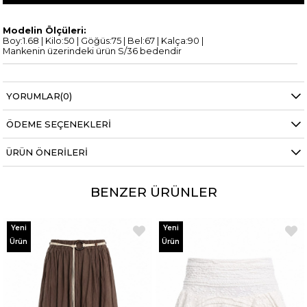
Modelin Ölçüleri:
Boy:1.68 | Kilo:50 | Göğüs:75 | Bel:67 | Kalça:90 |
Mankenin üzerindeki ürün S/36 bedendir
YORUMLAR
(0)
ÖDEME SEÇENEKLERI
ÜRÜN ÖNERILERI
BENZER ÜRÜNLER
Yeni
Yeni
Ürün
Ürün